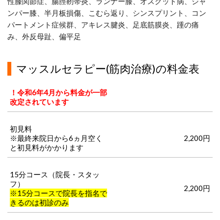
性膝関節症、腸脛靭帯炎、ランナー膝、オスグッド病、ジャ
ンパー膝、半月板損傷、こむら返り、シンスプリント、コン
パートメント症候群、アキレス腱炎、足底筋膜炎、踵の痛
み、外反母趾、偏平足
マッスルセラピー(筋肉治療)の料金表
！令和6年4月から料金が一部
改定されています
初見料
※最終来院日から6ヵ月空く
2,200円
と初見料がかかります
15分コース（院長・スタッ
フ）
2,200円
※15分コースで院長を指名で
きるのは初診のみ