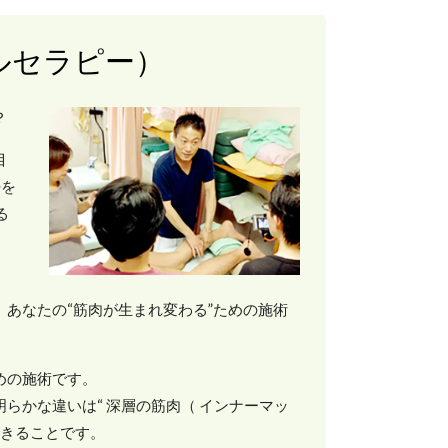
ルセラピー）
？
目
勢を
る
。
あなたの“筋肉が生まれ変わる”ための施術
めの施術です。
らかな違いは“ 深層の筋肉（ インナーマッ
できることです。