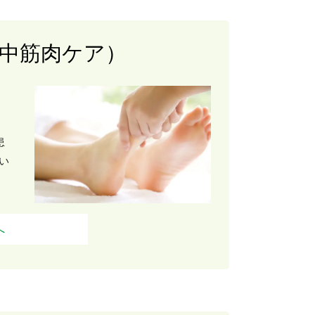
中筋肉ケア）
」
患
い
へ