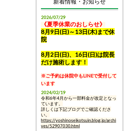
新着情報・お知らせ
2026/07/29
《夏季休業のおしらせ》
8月9日(日)～13日(木)まで休
院
8月2日(日)、16日(日)は院長
だけ施術します！
※ご予約は休院中もLINEで受付して
います
2024/02/19
令和6年4月から一部料金が改定となっ
ています。
詳しくは下記ブログでご確認くださ
い。
https://yoshinoseikotsuin.blog.jp/archi
ves/52907030.html