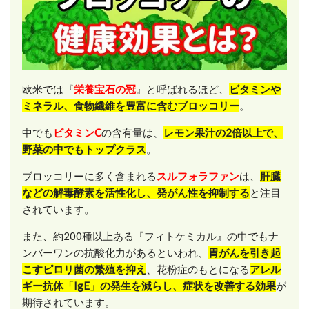
欧米では『
栄養宝石の冠
』と呼ばれるほど、
ビタミンや
ミネラル、食物繊維を豊富に含むブロッコリー
。
中でも
ビタミンC
の含有量は、
レモン果汁の2倍以上で、
野菜の中でもトップクラス
。
ブロッコリーに多く含まれる
スルフォラファン
は、
肝臓
などの解毒酵素を活性化し、発がん性を抑制する
と注目
されています。
また、約200種以上ある『フィトケミカル』の中でもナ
ンバーワンの抗酸化力があるといわれ、
胃がんを引き起
こすピロリ菌の繁殖を抑え
、花粉症のもとになる
アレル
ギー抗体「IgE」の発生を減らし、症状を改善する効果
が
期待されています。